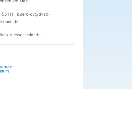
lsheim am Main
-55111 | buero-ov@dksb-
lsheim.de
ksb-ruesselsheim.de
schutz
ssum