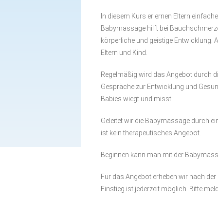
Babytreff
Innenstadt
In diesem Kurs erlernen Eltern einfach
Spielkreis
Babymassage hilft bei Bauchschmerzen
körperliche und geistige Entwicklung
Drop In(klusive)
Eltern und Kind.
Elterncafé
Regelmäßig wird das Angebot durch di
Sprechstunde
Gespräche zur Entwicklung und Gesund
Familienkinderkrankenschwester
Babies wiegt und misst.
Sprachcafé (für Frauen)
Geleitet wir die Babymassage durch ei
ist kein therapeutisches Angebot.
Frauentreff
Gesammelte Infos für
Beginnen kann man mit der Babymassa
Familien
Für das Angebot erheben wir nach der
Einstieg ist jederzeit möglich. Bitte mel