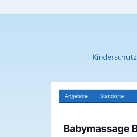
Kinderschut
Angebote
Standorte
Übersicht
Dicker Busch
Marktcafé
Böllensee
Babymassage B
Babymassage
Berliner Viertel