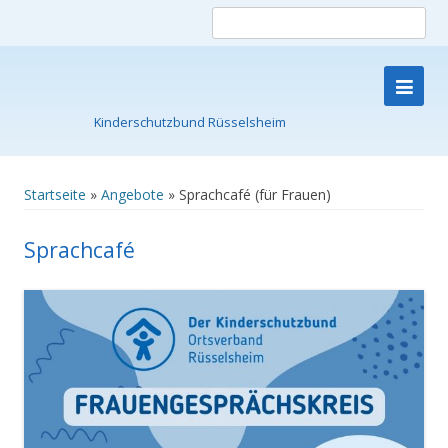
Such
nach
Kinderschutzbund Rüsselsheim
Skip
to
content
Startseite
»
Angebote
»
Sprachcafé (für Frauen)
Sprachcafé