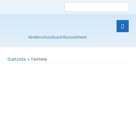
Such
nach
Kinderschutzbund Rüsselsheim
Skip
to
content
Startseite
»
Termine