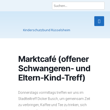
Kinderschutzbund Rüsselsheim
Skip
to
content
Marktcafé (offener
Schwangeren- und
Eltern-Kind-Treff)
Donnerstags vormittags treffen wir uns im
Stadtteiltreff Dicker Busch, um gemeinsam Zeit
zu verbringen, Kaffee und Tee zu trinken, sich