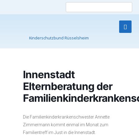
Such
nach
Kinderschutzbund Rüsselsheim
Skip
to
content
Innenstadt
Elternberatung der
Familienkinderkranken
Die Familienkinderkrankenschwester Annette
Zimmermann kommt einmal im Monat zum
Familientreff im Just in die Innenstadt.