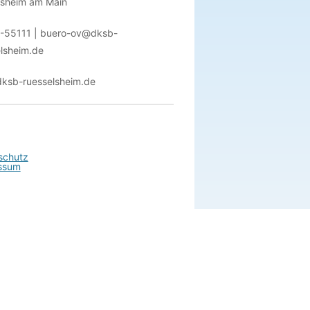
lsheim am Main
-55111 | buero-ov@dksb-
lsheim.de
ksb-ruesselsheim.de
schutz
ssum