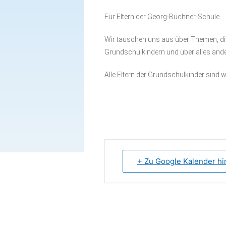
Babytreff
Innenstadt
Für Eltern der Georg-Büchner-Schule.
Spielkreis
Wir tauschen uns aus über Themen, die
Drop In(klusive)
Grundschulkindern und über alles ande
Elterncafé
Alle Eltern der Grundschulkinder sind
Sprechstunde
Familienkinderkrankenschwester
Sprachcafé (für Frauen)
Frauentreff
Gesammelte Infos für
+ Zu Google Kalender h
Familien