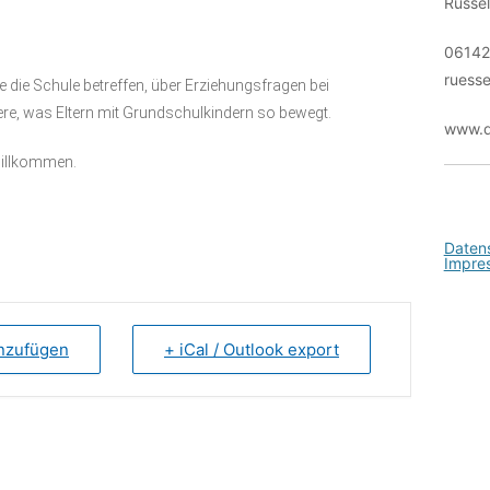
Rüsse
Kontakt
06142
ruesse
 die Schule betreffen, über Erziehungsfragen bei
re, was Eltern mit Grundschulkindern so bewegt.
www.d
 willkommen.
Daten
Impre
inzufügen
+ iCal / Outlook export