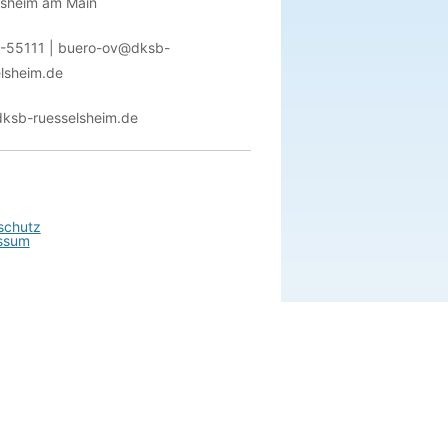
lsheim am Main
-55111 | buero-ov@dksb-
lsheim.de
ksb-ruesselsheim.de
schutz
ssum