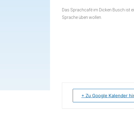
Babytreff
Innenstadt
Das Sprachcafé im Dicken Busch ist ei
Spielkreis
Sprache üben wollen.
Drop In(klusive)
Elterncafé
Sprechstunde
Familienkinderkrankenschwester
Sprachcafé (für Frauen)
Frauentreff
Gesammelte Infos für
+ Zu Google Kalender h
Familien