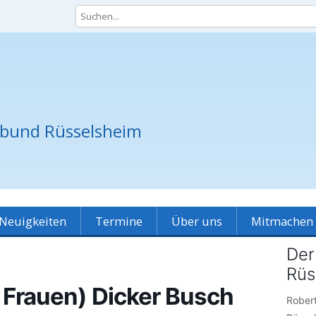
zbund Rüsselsheim
Skip
Neuigkeiten
Termine
Über uns
Mitmachen
to
content
Grundsätze
Der
Spielplatz-Patinnen
Rüs
Verein
Raumvermietung
Ve
 Frauen) Dicker Busch
Rober
unsere Partner