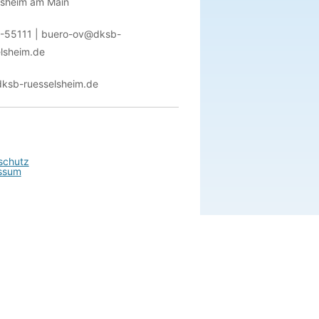
lsheim am Main
-55111 | buero-ov@dksb-
lsheim.de
ksb-ruesselsheim.de
schutz
ssum