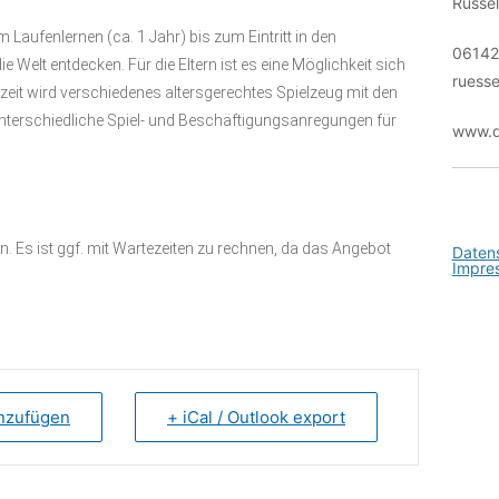
Rüsse
Kontakt
 Laufenlernen (ca. 1 Jahr) bis zum Eintritt in den
06142
Welt entdecken. Für die Eltern ist es eine Möglichkeit sich
ruesse
it wird verschiedenes altersgerechtes Spielzeug mit den
t unterschiedliche Spiel- und Beschäftigungsanregungen für
www.d
en. Es ist ggf. mit Wartezeiten zu rechnen, da das Angebot
Daten
Impre
inzufügen
+ iCal / Outlook export