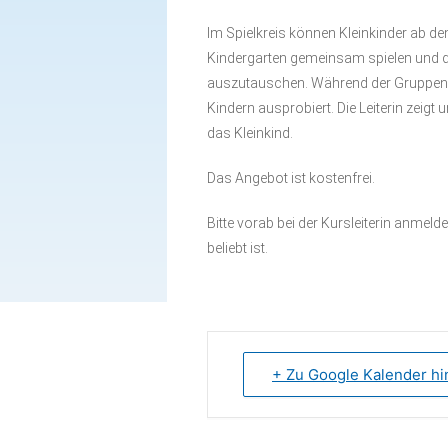
Babytreff
Innenstadt
Im Spielkreis können Kleinkinder ab dem
Spielkreis
Kindergarten gemeinsam spielen und die 
auszutauschen. Während der Gruppenze
Drop In(klusive)
Kindern ausprobiert. Die Leiterin zeig
Elterncafé
das Kleinkind.
Sprechstunde
Das Angebot ist kostenfrei.
Familienkinderkrankenschwester
Bitte vorab bei der Kursleiterin anmeld
Sprachcafé (für Frauen)
beliebt ist.
Frauentreff
Gesammelte Infos für
Familien
+ Zu Google Kalender h