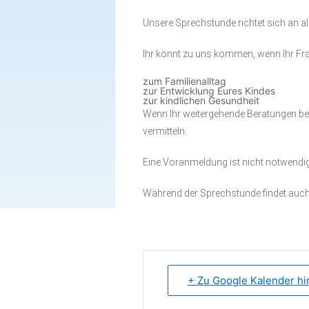
Babytreff
Innenstadt
Unsere Sprechstunde richtet sich an a
Spielkreis
Ihr könnt zu uns kommen, wenn Ihr F
Drop In(klusive)
zum Familienalltag
Elterncafé
zur Entwicklung Eures Kindes
zur kindlichen Gesundheit
Sprechstunde
Wenn Ihr weitergehende Beratungen be
vermitteln.
Familienkinderkrankenschwester
Eine Voranmeldung ist nicht notwendig
Sprachcafé (für Frauen)
Frauentreff
Während der Sprechstunde findet auch
Gesammelte Infos für
Familien
+ Zu Google Kalender h