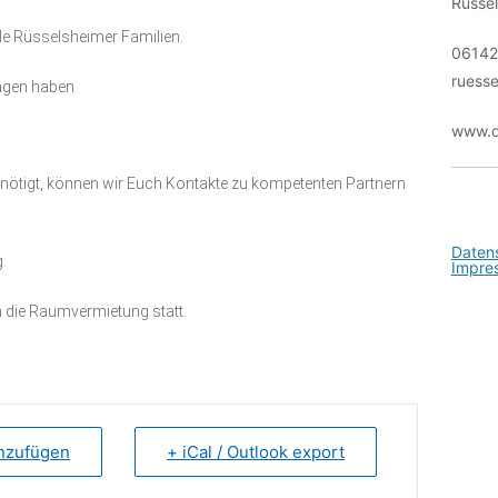
Rüsse
Kontakt
lle Rüsselsheimer Familien.
06142
ruesse
ragen haben
www.d
nötigt, können wir Euch Kontakte zu kompetenten Partnern
Daten
.
Impre
 die Raumvermietung statt.
inzufügen
+ iCal / Outlook export