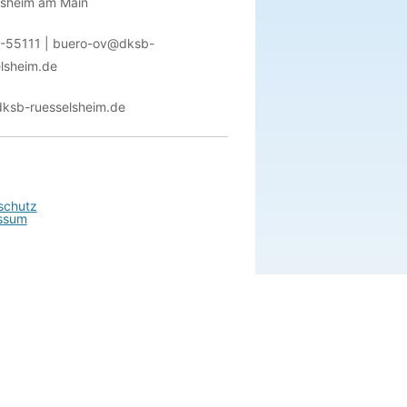
lsheim am Main
-55111 | buero-ov@dksb-
lsheim.de
ksb-ruesselsheim.de
schutz
ssum