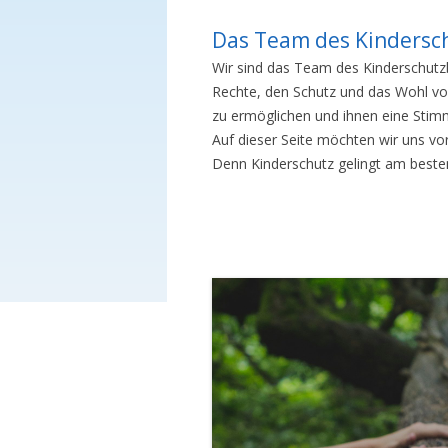
Babytreff
Innenstadt
Das Team des Kindersc
Spielkreis
Wir sind das Team des Kinderschutz
Rechte, den Schutz und das Wohl vo
Drop In(klusive)
zu ermöglichen und ihnen eine Stim
Elterncafé
Auf dieser Seite möchten wir uns vor
Denn Kinderschutz gelingt am best
Sprechstunde
Familienkinderkrankenschwester
Sprachcafé (für Frauen)
Frauentreff
Gesammelte Infos für
Familien