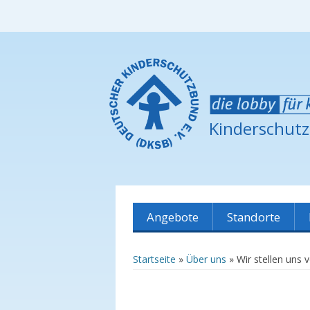
Kinderschut
Angebote
Standorte
Übersicht
Dicker Busch
Startseite
»
Über uns
»
Wir stellen uns 
Marktcafé
Böllensee
Babymassage
Berliner Viertel