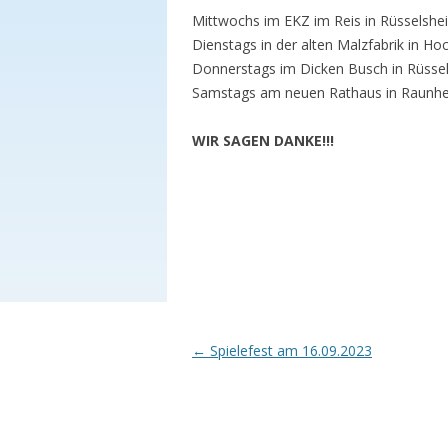
Babytreff
Innenstadt
Mittwochs im EKZ im Reis in Rüsselshe
Dienstags in der alten Malzfabrik in H
Spielkreis
Donnerstags im Dicken Busch in Rüsse
Drop In(klusive)
Samstags am neuen Rathaus in Raunh
Elterncafé
WIR SAGEN DANKE!!!
Sprechstunde
Familienkinderkrankenschwester
Sprachcafé (für Frauen)
Frauentreff
Gesammelte Infos für
Familien
Post
←
Spielefest am 16.09.2023
navigation