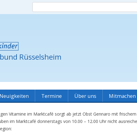
zbund Rüsselsheim
Skip
Neuigkeiten
Termine
Über uns
Mitmachen
to
content
Grundsätze
Spielplatz-Patinnen
htigen Vitamine im Marktcafé sorgt ab jetzt Obst Gennaro mit frische
Verein
Raumvermietung
Ve
ben im Marktcafé donnerstags von 10.00 – 12.00 Uhr nicht ausreichen,
egion:
unsere Partner