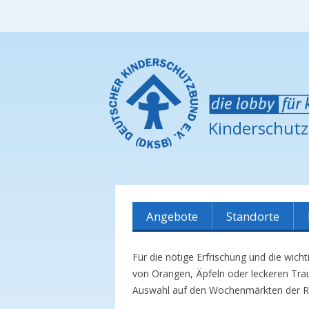
Kinderschut
Angebote
Standorte
Übersicht
Dicker Busch
Für die nötige Erfrischung und die wic
Marktcafé
Böllensee
von Orangen, Äpfeln oder leckeren Trau
Auswahl auf den Wochenmärkten der R
Babymassage
Berliner Viertel