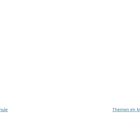
Kontakt
hule
Themen im M