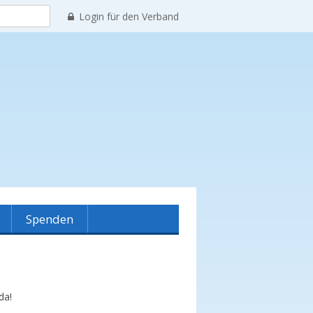
Suchen
Login für den Verband
nach:
Spenden
reinshistorie
da!