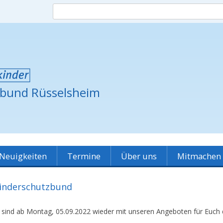
zbund Rüsselsheim
Skip
Neuigkeiten
Termine
Über uns
Mitmachen
to
content
Grundsätze
Spielplatz-Patinnen
Kinderschutzbund
Verein
Raumvermietung
Ve
 sind ab Montag, 05.09.2022 wieder mit unseren Angeboten für Euch 
unsere Partner