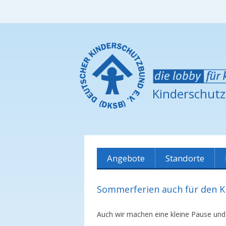
Kinderschut
Angebote
Standorte
Übersicht
Dicker Busch
Sommerferien auch für den 
Marktcafé
Böllensee
Auch wir machen eine kleine Pause und
Babymassage
Berliner Viertel