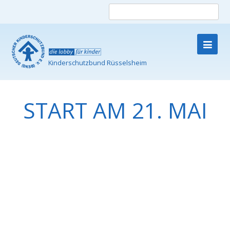
Such
nach
Kinderschutzbund Rüsselsheim
Skip
to
content
START AM 21. MAI