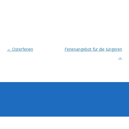
Post
←
Osterferien
Ferienangebot für die Jüngeren
navigation
→