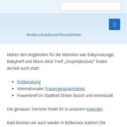
Such
nach
Kinderschutzbund Rüsselsheim
Skip
to
content
Neben den Angeboten für die Kleinsten wie Babymassage,
Babytreff und Eltern-Kind-Treff „DropIn(klusive)“ finden
derzeit auch statt:
Erstberatung
Internationaler
Frauengesprächskreis
Frauentreff im Stadtteil Dicker Busch und Innenstadt
Die genauen Termine findet ihr in unserem
Kalender
.
Bald können wir auch wieder in Böllensee starten! Die