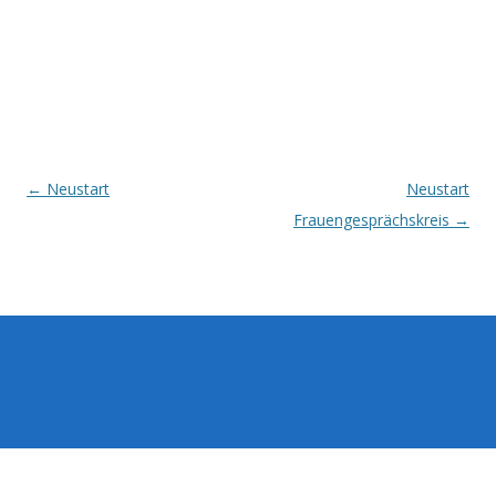
Post
←
Neustart
Neustart
navigation
Frauengesprächskreis
→